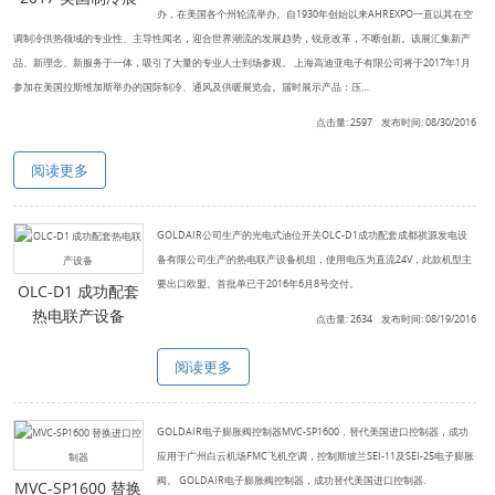
办，在美国各个州轮流举办。自1930年创始以来AHREXPO一直以其在空
调制冷供热领域的专业性、主导性闻名，迎合世界潮流的发展趋势，锐意改革，不断创新。该展汇集新产
品、新理念、新服务于一体，吸引了大量的专业人士到场参观。 上海高迪亚电子有限公司将于2017年1月
参加在美国拉斯维加斯举办的国际制冷、通风及供暖展览会。届时展示产品：压…
点击量: 2597 发布时间: 08/30/2016
阅读更多
GOLDAIR公司生产的光电式油位开关OLC-D1成功配套成都祺源发电设
备有限公司生产的热电联产设备机组，使用电压为直流24V，此款机型主
要出口欧盟。首批单已于2016年6月8号交付。
OLC-D1 成功配套
热电联产设备
点击量: 2634 发布时间: 08/19/2016
阅读更多
GOLDAIR电子膨胀阀控制器MVC-SP1600，替代美国进口控制器，成功
应用于广州白云机场FMC飞机空调，控制斯坡兰SEI-11及SEI-25电子膨胀
阀。 GOLDAIR电子膨胀阀控制器，成功替代美国进口控制器.
MVC-SP1600 替换