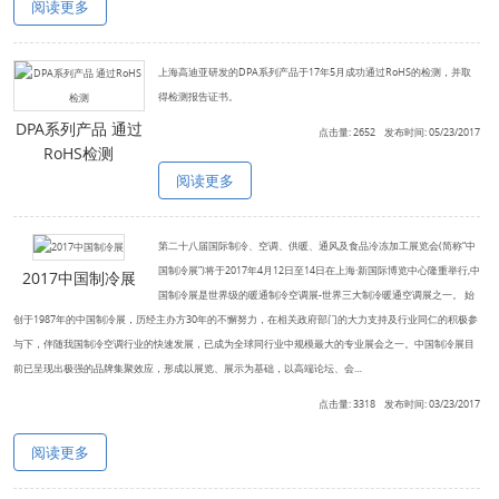
阅读更多
上海高迪亚研发的DPA系列产品于17年5月成功通过RoHS的检测，并取
得检测报告证书。
DPA系列产品 通过
点击量: 2652 发布时间: 05/23/2017
RoHS检测
阅读更多
第二十八届国际制冷、空调、供暖、通风及食品冷冻加工展览会(简称“中
国制冷展”)将于2017年4月12日至14日在上海·新国际博览中心隆重举行,中
2017中国制冷展
国制冷展是世界级的暖通制冷空调展-世界三大制冷暖通空调展之一。 始
创于1987年的中国制冷展，历经主办方30年的不懈努力，在相关政府部门的大力支持及行业同仁的积极参
与下，伴随我国制冷空调行业的快速发展，已成为全球同行业中规模最大的专业展会之一。中国制冷展目
前已呈现出极强的品牌集聚效应，形成以展览、展示为基础，以高端论坛、会…
点击量: 3318 发布时间: 03/23/2017
阅读更多