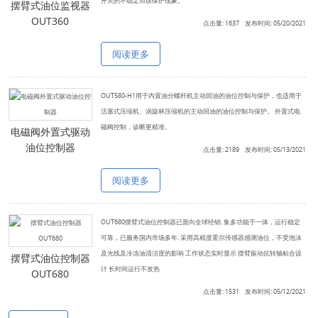
开关的不稳定而误保护现象。
摆臂式油位监视器
OUT360
点击量: 1637 发布时间: 05/20/2021
阅读更多
OUT580-H1用于内置油分螺杆机主动回油的油位控制与保护，也适用于
活塞式压缩机、涡旋林压缩机的主动回油的油位控制与保护。 外置式电
磁阀控制，诊断更精准。
电磁阀外置式驱动
油位控制器
点击量: 2189 发布时间: 05/13/2021
阅读更多
OUT680摆臂式油位控制器已面向全球经销. 集多功能于一体，运行稳定
可靠，已服务国内市场多年. 采用高精度霍尔传感器感测油位，不受泡沫
及光线及冷冻油清洁度的影响 工作状态实时显示 摆臂振动抗转轴粘合设
摆臂式油位控制器
计 长时间运行不发热
OUT680
点击量: 1531 发布时间: 05/12/2021