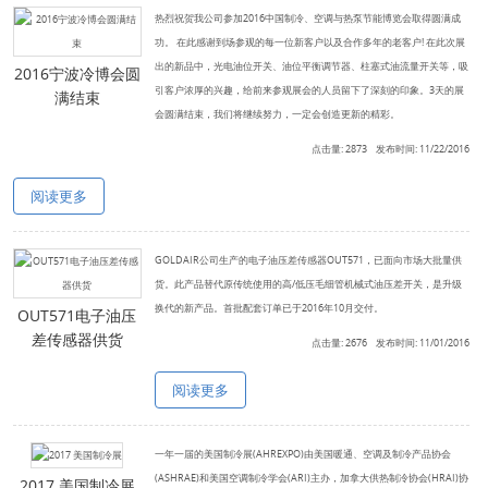
热烈祝贺我公司参加2016中国制冷、空调与热泵节能博览会取得圆满成
功。 在此感谢到场参观的每一位新客户以及合作多年的老客户! 在此次展
出的新品中，光电油位开关、油位平衡调节器、柱塞式油流量开关等，吸
2016宁波冷博会圆
引客户浓厚的兴趣，给前来参观展会的人员留下了深刻的印象。3天的展
满结束
会圆满结束，我们将继续努力，一定会创造更新的精彩。
点击量: 2873 发布时间: 11/22/2016
阅读更多
GOLDAIR公司生产的电子油压差传感器OUT571，已面向市场大批量供
货。此产品替代原传统使用的高/低压毛细管机械式油压差开关，是升级
换代的新产品。首批配套订单已于2016年10月交付。
OUT571电子油压
差传感器供货
点击量: 2676 发布时间: 11/01/2016
阅读更多
一年一届的美国制冷展(AHREXPO)由美国暖通、空调及制冷产品协会
(ASHRAE)和美国空调制冷学会(ARI)主办，加拿大供热制冷协会(HRAI)协
2017 美国制冷展