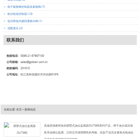
<
电子膨胀阀控制器及膨胀阀 (7)
<
制冷机组控制器 (13)
<
低压降低内漏四通换向阀 (1)
<
适配接头 (2)
联系我们
热线电话:
0086-21-67697100
公司邮箱:
sales@goldair.com.cn
邮政编码:
201615
公司地址:
松江高科技园区洋河浜路618号
当前位置:
首页
> 新闻动态
高迪亚独家研发的摆臂式油位监视器OUT360系列产品，用于油分或压缩
机等油液位监测。已经过市场周期性的考验。此款产品完全避免光电油位