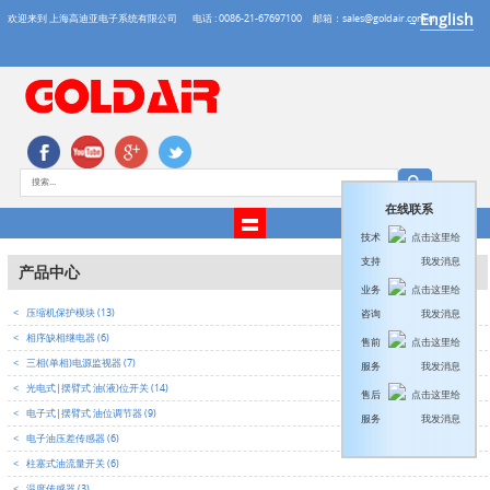
English
欢迎来到 上海高迪亚电子系统有限公司
电话 : 0086-21-67697100
邮箱：sales@goldair.com.cn
→
在线联系
技术
支持
产品中心
业务
<
压缩机保护模块 (13)
咨询
<
相序缺相继电器 (6)
售前
<
三相(单相)电源监视器 (7)
服务
<
光电式|摆臂式 油(液)位开关 (14)
售后
<
电子式|摆臂式 油位调节器 (9)
服务
<
电子油压差传感器 (6)
<
柱塞式油流量开关 (6)
<
温度传感器 (3)