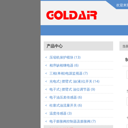
欢迎来
产品中心
当
<
压缩机保护模块 (13)
<
相序缺相继电器 (6)
<
三相(单相)电源监视器 (7)
<
光电式|摆臂式 油(液)位开关 (14)
<
电子式|摆臂式 油位调节器 (9)
<
电子油压差传感器 (6)
<
柱塞式油流量开关 (6)
<
温度传感器 (3)
<
电子膨胀阀控制器及膨胀阀 (7)