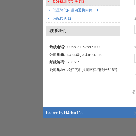
<
制冷机组控制器 (13)
<
低压降低内漏四通换向阀 (1)
<
适配接头 (2)
联系我们
热线电话:
0086-21-67697100
公司邮箱:
sales@goldair.com.cn
邮政编码:
201615
公司地址:
松江高科技园区洋河浜路618号
hacked by bl4ckar13s
沪