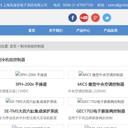
到 上海高迪亚电子系统有限公司
电话 : 0086-21-67697100
邮箱：sales@goldai
首页
关于我们
产品中心
产品应用
前位置:
首页
>
制冷机组控制器
制冷机组控制器
3PH–200x 手操器
MICS 微型中央空调控制器
空调显示器|12VDC
中央空调控制器|220VAC
SE-TM5大四六缸集成保护系统
GEC1702电子膨胀阀控制器
专为带油泵的半封密活塞式压缩机配置
适用于不同品牌膨胀阀的控制