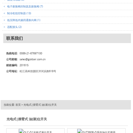
<
电子膨胀阀控制器及膨胀阀 (7)
<
制冷机组控制器 (13)
<
低压降低内漏四通换向阀 (1)
<
适配接头 (2)
联系我们
热线电话:
0086-21-67697100
公司邮箱:
sales@goldair.com.cn
邮政编码:
201615
公司地址:
松江高科技园区洋河浜路618号
当前位置:
首页
>
光电式|摆臂式 油(液)位开关
光电式|摆臂式 油(液)位开关