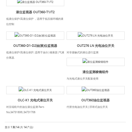
液位监视器 OUT360-T1/T2
低液位保护/高液位保护 ，适用于低压循环桶的液
位控制
OUT360-D1-D2油(液)位监视器
OUT276 LN 光电油位开关
低液位保护/高液位保护, 适用于油分|储液器|气液
对非接触式的液位进行监测
分离器.
液位监测棱镜组件
与光电式液位开关配套使用
OLC-K1 光电式液位开关
OUT360油位监视器
对压缩机中的油位液位监测 Part-
代替光电油位开关|浮球式油位开关
No.34731806|34731706
显示
1 到 14
(共
14
产品)