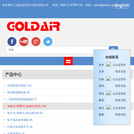
English
欢迎来到 上海高迪亚电子系统有限公司
电话 : 0086-21-67697100
邮箱：sales@goldair.com.cn
→
在线联系
技术
支持
产品中心
业务
<
压缩机保护模块 (13)
咨询
<
相序缺相继电器 (6)
售前
<
三相(单相)电源监视器 (7)
服务
<
光电式|摆臂式 油(液)位开关 (14)
售后
<
电子式|摆臂式 油位调节器 (9)
服务
<
电子油压差传感器 (6)
<
柱塞式油流量开关 (6)
<
温度传感器 (3)