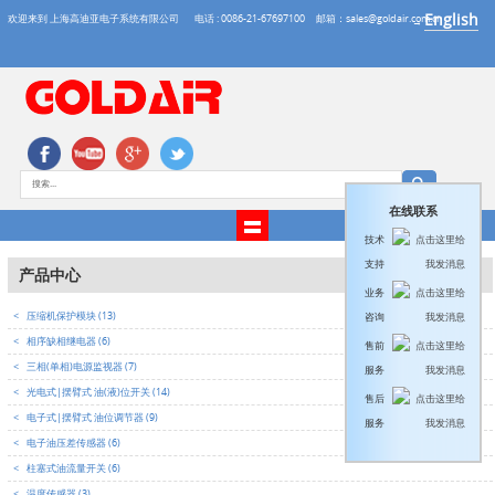
English
欢迎来到 上海高迪亚电子系统有限公司
电话 : 0086-21-67697100
邮箱：sales@goldair.com.cn
→
在线联系
技术
支持
产品中心
业务
<
压缩机保护模块 (13)
咨询
<
相序缺相继电器 (6)
售前
<
三相(单相)电源监视器 (7)
服务
<
光电式|摆臂式 油(液)位开关 (14)
售后
<
电子式|摆臂式 油位调节器 (9)
服务
<
电子油压差传感器 (6)
<
柱塞式油流量开关 (6)
<
温度传感器 (3)