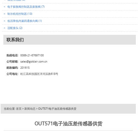
<
电子膨胀阀控制器及膨胀阀 (7)
<
制冷机组控制器 (13)
<
低压降低内漏四通换向阀 (1)
<
适配接头 (2)
联系我们
热线电话:
0086-21-67697100
公司邮箱:
sales@goldair.com.cn
邮政编码:
201615
公司地址:
松江高科技园区洋河浜路618号
当前位置:
首页
>
新闻动态
> OUT571电子油压差传感器供货
OUT571电子油压差传感器供货