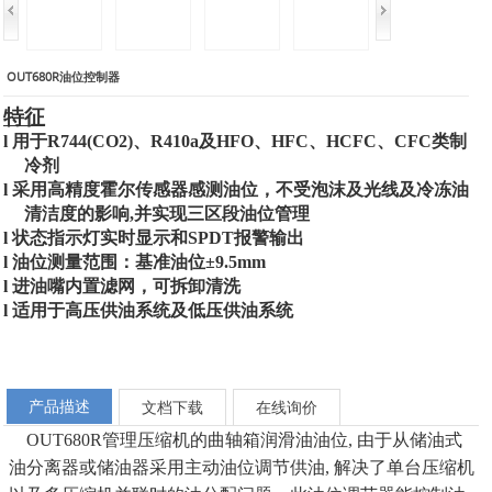
OUT680R油位控制器
特征
l
用于
R744(CO2)
、
R410a
及
HFO
、
HFC
、
HCFC
、
CFC
类制
冷剂
l
采用高精度霍尔传感器感测油位，不受泡沫及光线及冷冻油
清洁度的影响
,
并实现三区段油位管理
l
状态指示灯实时显示和
SPDT
报警输出
l
油位测量范围：基准油位
±9.5mm
l
进油嘴内置滤网，可拆卸清洗
l
适用于高压供油系统及低压供油系统
产品描述
文档下载
在线询价
OUT680R
管理压缩机的曲轴箱润滑油油位
,
由于从储油式
油分离器或储油器采用主动油位调节供油
,
解决了单台压缩机