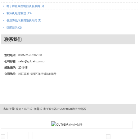
<
电子膨胀阀控制器及膨胀阀 (7)
<
制冷机组控制器 (13)
<
低压降低内漏四通换向阀 (1)
<
适配接头 (2)
联系我们
热线电话:
0086-21-67697100
公司邮箱:
sales@goldair.com.cn
邮政编码:
201615
公司地址:
松江高科技园区洋河浜路618号
当前位置:
首页
>
电子式|摆臂式 油位调节器
>
OUT680R油位控制器