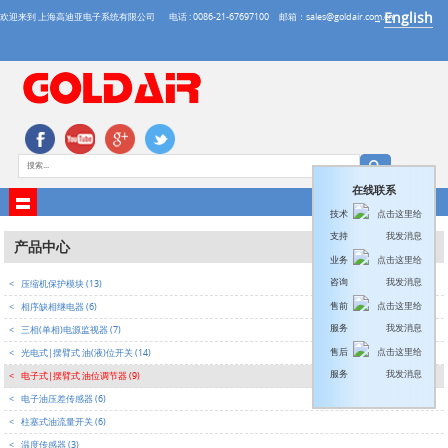
English
欢迎来到 上海高迪亚电子系统有限公司
电话 : 0086-21-67697100
邮箱：sales@goldair.com.cn
→
在线联系
技术
支持
产品中心
业务
咨询
<
压缩机保护模块 (13)
售前
<
相序缺相继电器 (6)
服务
<
三相(单相)电源监视器 (7)
售后
<
光电式|摆臂式 油(液)位开关 (14)
服务
<
电子式|摆臂式 油位调节器 (9)
<
电子油压差传感器 (6)
<
柱塞式油流量开关 (6)
<
温度传感器 (3)